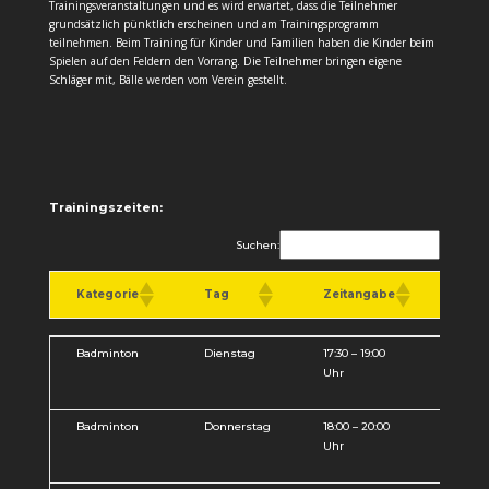
Trainingsveranstaltungen und es wird erwartet, dass die Teilnehmer
grundsätzlich pünktlich erscheinen und am Trainingsprogramm
teilnehmen. Beim Training für Kinder und Familien haben die Kinder beim
Spielen auf den Feldern den Vorrang. Die Teilnehmer bringen eigene
Schläger mit, Bälle werden vom Verein gestellt.
Trainingszeiten:
Suchen:
Kategorie
Tag
Zeitangabe
Pro
Kategorie
Tag
Zeitangabe
Pro
Badminton
Dienstag
17:30 – 19:00
Badm
Uhr
Kind
Juge
Badminton
Donnerstag
18:00 – 20:00
Badm
Uhr
fortg
Juge