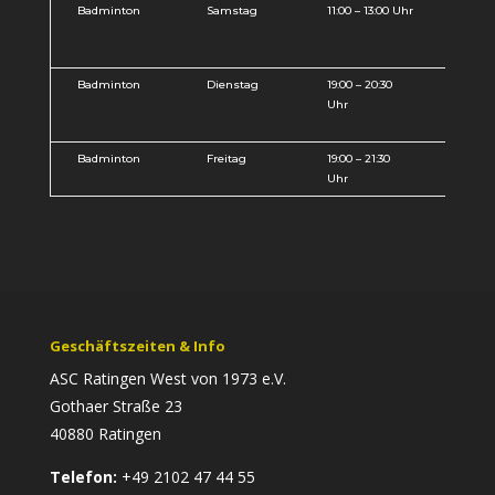
Badminton
Samstag
11:00 – 13:00 Uhr
Badm
Kind
Fami
Badminton
Dienstag
19:00 – 20:30
Spiel
Uhr
Erwa
Badminton
Freitag
19:00 – 21:30
Spiel
Uhr
Erwa
Geschäftszeiten & Info
ASC Ratingen West von 1973 e.V.
Gothaer Straße 23
40880 Ratingen
Telefon:
+49 2102 47 44 55