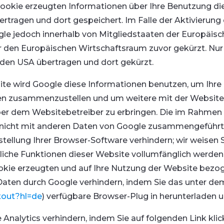
Cookie erzeugten Informationen über Ihre Benutzung di
rtragen und dort gespeichert. Im Falle der Aktivierung
gle jedoch innerhalb von Mitgliedstaaten der Europäis
en Europäischen Wirtschaftsraum zuvor gekürzt. Nur in
 den USA übertragen und dort gekürzt.
site wird Google diese Informationen benutzen, um Ihr
ten zusammenzustellen und um weitere mit der Website
r dem Websitebetreiber zu erbringen. Die im Rahmen 
 nicht mit anderen Daten von Google zusammengeführt.
ellung Ihrer Browser-Software verhindern; wir weisen Si
liche Funktionen dieser Website vollumfänglich werde
okie erzeugten und auf Ihre Nutzung der Website bezoge
Daten durch Google verhindern, indem Sie das unter de
tout?hl=de
) verfügbare Browser-Plug in herunterladen un
Analytics verhindern, indem Sie auf folgenden Link kli