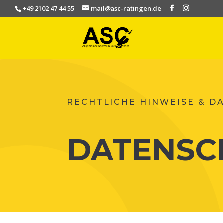
+49 2102 47 44 55
mail@asc-ratingen.de
RECHTLICHE HINWEISE & D
DATENSC