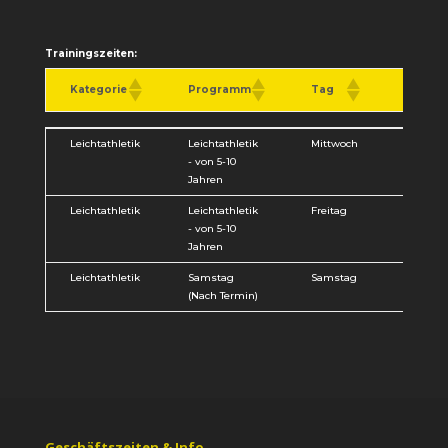
Trainingszeiten:
Kategorie
Programm
Tag
Zeitan
Kategorie
Programm
Tag
Zeitan
Leichtathletik
Leichtathletik
Mittwoch
16:30 - 1
- von 5-10
Jahren
Leichtathletik
Leichtathletik
Freitag
16:30 - 1
- von 5-10
Jahren
Leichtathletik
Samstag
Samstag
10:00 - 1
(Nach Termin)
Uhr
Geschäftszeiten & Info