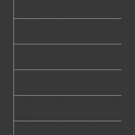
im
Wasser
(RW10)
Rehasport
Freitag
13:15 -
Andrea Wiec
im
14:00
Wasser
(RW-8)
Rehasport
Freitag
14:00 -
Andrea Wiec
im
14:45
Wasser
(RW-9)
Rehasport
Freitag
14:30 - 15:15
Tatjana Link
im
Wasser
(RW-2)
Rehasport
Samstag
09:00 -
Monika Wolt
im
09:45
/ Tatjana Lin
Wasser
(RW-3)
Rehasport
Samstag
10:00 -
Monika Wolt
im
10:45
/ Tatjana Lin