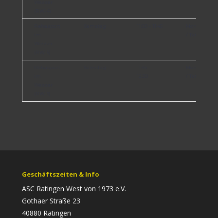
Wasser
(RW-4)
Rehasport
Samstag
11:00 - 11:45
Monika Wolt
im
/ Tatjana Lin
Wasser
(RW-5)
Rehasport
Samstag
11:45 -
Monika Wolt
im
12:30
/ Tatjana Lin
Wasser
(RW-6)
Geschäftszeiten & Info
ASC Ratingen West von 1973 e.V.
Gothaer Straße 23
40880 Ratingen