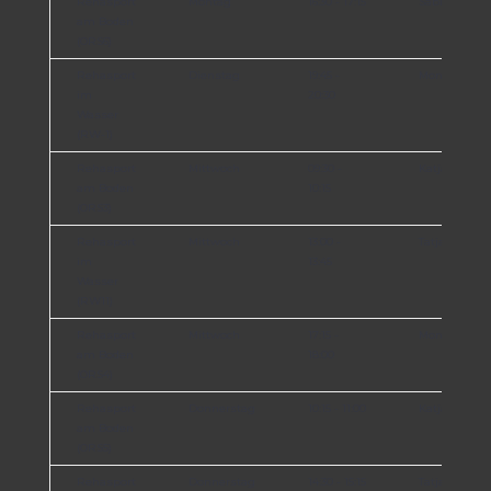
Rehasport
Montag
16:30 - 17:15
Sabine Plu
am Boden
(ORS6)
Rehasport
Dienstag
19:45 -
Monika Wolt
im
20:30
Wasser
(RW-1)
Rehasport
Mittwoch
09:30 -
Katja Plache
am Boden
10:15
(ORS3)
Rehasport
Mittwoch
13:00 -
Tatjana Link
im
13:45
Wasser
(RW11)
Rehasport
Mittwoch
17:15 -
Monika Wolt
am Boden
18:00
(ORS4)
Rehasport
Donnerstag
10:15 - 11:00
Katja Plache
am Boden
(ORS5)
Rehasport
Donnerstag
14:30 - 15:15
Tatjana Link