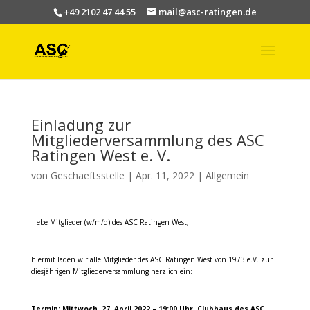
+49 2102 47 44 55
mail@asc-ratingen.de
Einladung zur
Mitgliederversammlung des ASC
Ratingen West e. V.
von
Geschaeftsstelle
|
Apr. 11, 2022
|
Allgemein
Li
ebe Mitglieder (w/m/d) des ASC Ratingen West,
hiermit laden wir alle Mitglieder des ASC Ratingen West von 1973 e.V. zur
diesjährigen Mitgliederversammlung herzlich ein:
Termin: Mittwoch, 27. April 2022 – 19:00 Uhr, Clubhaus des ASC