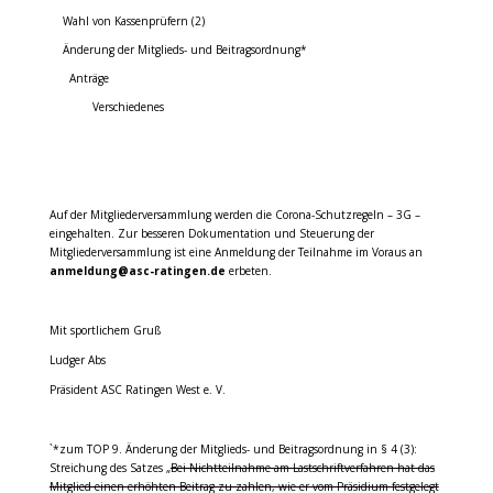
Wahl von Kassenprüfern (2)
Änderung der Mitglieds- und Beitragsordnung*
Anträge
Verschiedenes
Auf der Mitgliederversammlung werden die Corona-Schutzregeln – 3G –
eingehalten. Zur besseren Dokumentation und Steuerung der
Mitgliederversammlung ist eine Anmeldung der Teilnahme im Voraus an
anmeldung@asc-ratingen.de
erbeten.
Mit sportlichem Gruß
Ludger Abs
Präsident ASC Ratingen West e. V.
`*zum TOP 9. Änderung der Mitglieds- und Beitragsordnung in § 4 (3):
Streichung des Satzes „
Bei Nichtteilnahme am Lastschriftverfahren hat das
Mitglied einen erhöhten Beitrag zu zahlen, wie er vom Präsidium festgelegt