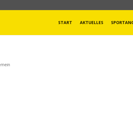
START
AKTUELLES
SPORTAN
emein
hmer, unser neues Kursprogramm für das 2. Quartal 2025 ist fert
hin bei uns im Bewegungszentrum und in den Schwimmbädern
 Frühjahrsmüdigkeit den...