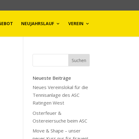
GEBOT
NEUJAHRSLAUF
VEREIN
Neueste Beiträge
ig.
Neues Vereinslokal für die
Tennisanlage des ASC
Ratingen West
Osterfeuer &
Ostereiersuche beim ASC
Move & Shape – unser
neuer Kurs nur für Frauen!