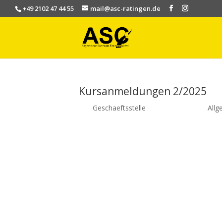
+49 2102 47 44 55
mail@asc-ratingen.de
Kursanmeldungen 2/2025
von
Geschaeftsstelle
|
März 26, 2025
|
Allg
Liebe Kursteilnehmerinnen und Kursteilne
Wir freuen uns euch wieder oder weiter
begrüßen zu dürfen. Jetzt wird es Zeit der