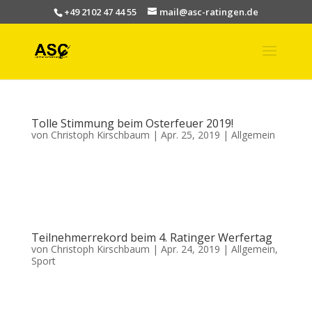
+49 2102 47 44 55
mail@asc-ratingen.de
Tolle Stimmung beim Osterfeuer 2019!
von
Christoph Kirschbaum
|
Apr. 25, 2019
|
Allgemein
Wie in den Vorjahren hat unser Verein auch in 2019 zum traditionellen
Osterfeuer eingeladen. Bei bestem Wetter kamen viele Besucher, um die
gemütliche Atmosphäre rund um das Feuer sowie Speisen vom Grill und
Getränke vom Clubhauswirt zu genießen. Die zahlreichen...
Teilnehmerrekord beim 4. Ratinger Werfertag
von
Christoph Kirschbaum
|
Apr. 24, 2019
|
Allgemein
,
Sport
Der 4. Ratinger Werfertag des ASC Ratingen West bescherte den Athleten,
Trainern, Kampfrichtern und dem ausrichtendem Verein einen gelungenen
Einstieg in die Sommersaison. Bei strahlendem Sonnenschein erkämpften