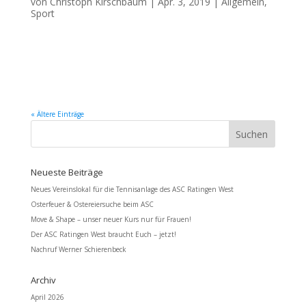
von
Christoph Kirschbaum
|
Apr. 3, 2019
|
Allgemein
,
Sport
Fieselregen am Morgen – Sonnenschein ab mittags – viel Wind – Einsatz von
13 Kampfrichtern und noch mehr Helfern – belegte Brötchen, heiße
Würstchen oder frische Waffeln – Urkunden für jeden Teilnehmern – wo
gibt es das? Beim 5. Ratinger Werfertag des ASC Ratingen...
« Ältere Einträge
Neueste Beiträge
Neues Vereinslokal für die Tennisanlage des ASC Ratingen West
Osterfeuer & Ostereiersuche beim ASC
Move & Shape – unser neuer Kurs nur für Frauen!
Der ASC Ratingen West braucht Euch – jetzt!
Nachruf Werner Schierenbeck
Archiv
April 2026