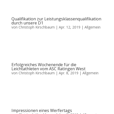
sich im Ratinger Stadion 94 Athleten, unterstützt von...
Qualifikation zur Leistungsklassenqualifikation
durch unsere D1
von
Christoph Kirschbaum
|
Apr. 12, 2019
|
Allgemein
Unsere D1 Jugendmannschaft (Jahrgang 2006) des ASC Ratingen West hat
mit einem Heimspielsieg im vorletzten Spiel der Saison 2018/19 die
Qualifikationsspiele zur Leistungsklasse für unseren Verein fest gemacht.
Dies ist jetzt schon ein toller Erfolg der 19köpfigen...
Erfolgreiches Wochenende für die
Leichtathleten vom ASC Ratingen West
von
Christoph Kirschbaum
|
Apr. 8, 2019
|
Allgemein
Am ersten Aprilwochenende waren die Leichtathleten des ASC Ratingen
West gleich mehrfach unterwegs: Sie starteten am Samstag mit der
Teilnahme am Werfertag in Leichlingen, wobei Olaf Averdick und Moritz
Neeser direkt neue persönliche Bestleistungen erreichten. Moritz...
Impressionen eines Werfertags