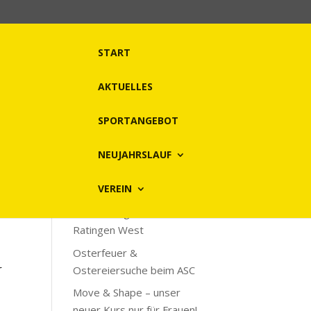
START
AKTUELLES
SPORTANGEBOT
NEUJAHRSLAUF
Neueste Beiträge
VEREIN
Neues Vereinslokal für die
Tennisanlage des ASC
Ratingen West
Osterfeuer &
r
Ostereiersuche beim ASC
Move & Shape – unser
neuer Kurs nur für Frauen!