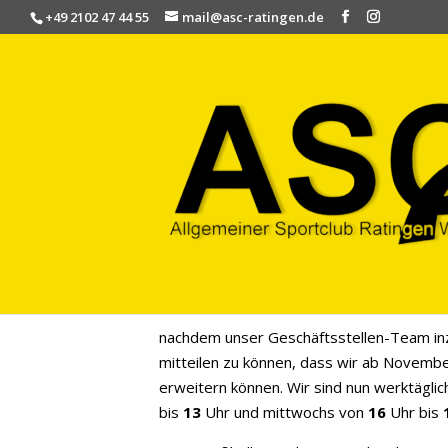
+49 2102 47 44 55
mail@asc-ratingen.de
Erweiterte Öffnungszeite
von
Geschaeftsstelle
|
Okt. 31, 2023
|
Allge
Liebe Mitglieder und Interessierte,
nachdem unser Geschäftsstellen-Team inz
mitteilen zu können, dass wir ab Novemb
erweitern können. Wir sind nun werktägli
bis
13
Uhr und mittwochs von
16
Uhr bis