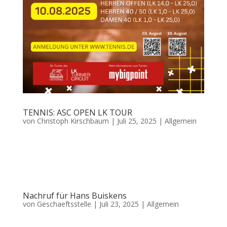
TENNIS: ASC OPEN LK TOUR
von
Christoph Kirschbaum
|
Juli 25, 2025
|
Allgemein
Kommende LK-Turniere beim ASC Auch in der Sommerpause wird Tennis
gespielt! Unser Verein richtet zwei Turniertage im Rahmen der ASC OPEN
LK TOUR aus: Sonntag, 03.08.2025 • Damen offen (LK 1,0 – 25,0) • Herren
offen (LK 1,0 – 15,0) Link zu...
Nachruf für Hans Buiskens
von
Geschaeftsstelle
|
Juli 23, 2025
|
Allgemein
Wir trauern um unser langjähriges Mitglied Hans Buiskens, der am Montag