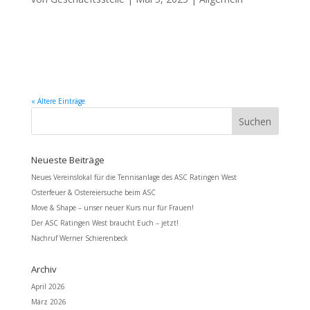
Liebe Mitglieder, unser erstes ASC Info für dieses Jahr findet ihr jetzt auf
unserer Website. Hier der direkte Link zur neuesten Ausgabe: https://asc-
ratingen.de/wp-content/uploads/2025/05/ASCInfo1-2025komplett.pdf Wer
das ASC Info noch nicht kennt: Dort halten wir...
« Ältere Einträge
Neueste Beiträge
Neues Vereinslokal für die Tennisanlage des ASC Ratingen West
Osterfeuer & Ostereiersuche beim ASC
Move & Shape – unser neuer Kurs nur für Frauen!
Der ASC Ratingen West braucht Euch – jetzt!
Nachruf Werner Schierenbeck
Archiv
April 2026
März 2026