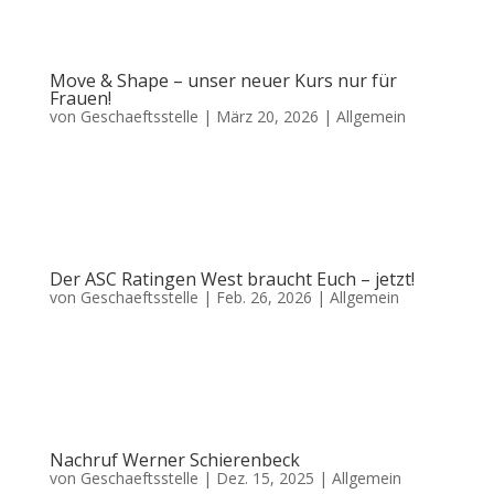
Am 05.04. von 12:00 – 14:00 Uhr Auf der Sportanlage, Gothaer Str. 23...
Move & Shape – unser neuer Kurs nur für
Frauen!
von
Geschaeftsstelle
|
März 20, 2026
|
Allgemein
Mit „Move & Shape“ schaffen wir ein gezieltes Bewegungsangebot für
Frauen, Mütter und Mädchen, die im Alltag häufig hinten anstehen. Viele
Frauen erleben, dass sie zwischen Familie, Beruf und gesellschaftlichen
Erwartungen kaum Raum für sich selbst finden....
Der ASC Ratingen West braucht Euch – jetzt!
von
Geschaeftsstelle
|
Feb. 26, 2026
|
Allgemein
Der ASC Ratingen West steht für Sport, Gemeinschaft und Engagement im
Stadtteil. Damit das auch so bleibt, brauchen wir eure Unterstützung –
und zwar dringend. Im April stehen die Wahlen zum Präsidenten an.
Unser langjähriger Präsident Ludger Abs wird – wie bereits...
Nachruf Werner Schierenbeck
von
Geschaeftsstelle
|
Dez. 15, 2025
|
Allgemein