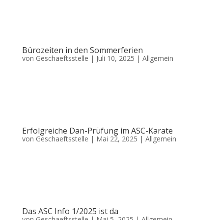
den 21.07. im Alter von 87 Jahren verstorben ist. Hans startete beim ASC
als Fußballtrainer und war später aktiver Tennisspieler in unserem Verein.
Der ASC Ratingen West spricht hiermit sein...
Bürozeiten in den Sommerferien
von
Geschaeftsstelle
|
Juli 10, 2025
|
Allgemein
Liebe Mitglieder, Kursteilnehmer und Interessenten, in den Sommerferien
ruhen bei uns die meisten Aktivitäten und auch im Büro wird es dadurch
ruhiger. Wir möchten dieses Jahr die Zeit nutzen, um einige interne
Projekte voranzubringen und unsere Verwaltung...
Erfolgreiche Dan-Prüfung im ASC-Karate
von
Geschaeftsstelle
|
Mai 22, 2025
|
Allgemein
Am Samstag, 17.5.2025 fand im ASC Karate Ratingen die erste Dan-Prüfung
statt, bei der vier Karateka ihre Fähigkeiten unter Beweis stellten. Die
Prüfung wurde vom ASC Karate Trainer und erfahrenem Prüfern Hans-Uwe
Hilger (ASC Karate Ratingen, 5. Dan) und Wilfried...
Das ASC Info 1/2025 ist da
von
Geschaeftsstelle
|
Mai 5, 2025
|
Allgemein