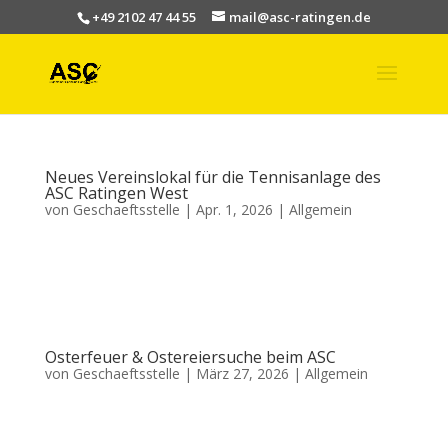
+49 2102 47 44 55
mail@asc-ratingen.de
Neues Vereinslokal für die Tennisanlage des
ASC Ratingen West
von
Geschaeftsstelle
|
Apr. 1, 2026
|
Allgemein
Der Tennisclub des ASC Ratingen West freut sich über eine bedeutende
Erweiterung seiner Infrastruktur: In dieser Woche wurde ein neuer Küchen-
und Eventcontainer angeliefert und in einer spektakulären Aktion mit
Gabelstaplern auf dem Tennisgelände aufgebaut. Dafür...
Osterfeuer & Ostereiersuche beim ASC
von
Geschaeftsstelle
|
März 27, 2026
|
Allgemein
Wir laden euch herzlich zu unseren kommenden Veranstaltungen ein: 📅
Osterfeuer Am 04.04. ab 17:00 Uhr am Bewegungszentrum Genießt
gemeinsam mit uns einen gemütlichen Abend am Feuer! 🥚 Ostereiersuche