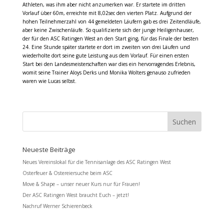
Athleten, was ihm aber nicht anzumerken war. Er startete im dritten
Vorlauf über 60m, erreichte mit 8,02sec den vierten Platz. Aufgrund der
hohen Teilnehmerzahl von 44 gemeldeten Läufern gab es drei Zeitendläufe,
aber keine Zwischenläufe. So qualifizierte sich der junge Heiligenhauser,
der für den ASC Ratingen West an den Start ging, für das Finale der besten
24. Eine Stunde später startete er dort im zweiten von drei Läufen und
wiederholte dort seine gute Leistung aus dem Vorlauf. Für einen ersten
Start bei den Landesmeisterschaften war dies ein hervorragendes Erlebnis,
womit seine Trainer Aloys Derks und Monika Wolters genauso zufrieden
waren wie Lucas selbst.
Neueste Beiträge
Neues Vereinslokal für die Tennisanlage des ASC Ratingen West
Osterfeuer & Ostereiersuche beim ASC
Move & Shape – unser neuer Kurs nur für Frauen!
Der ASC Ratingen West braucht Euch – jetzt!
Nachruf Werner Schierenbeck