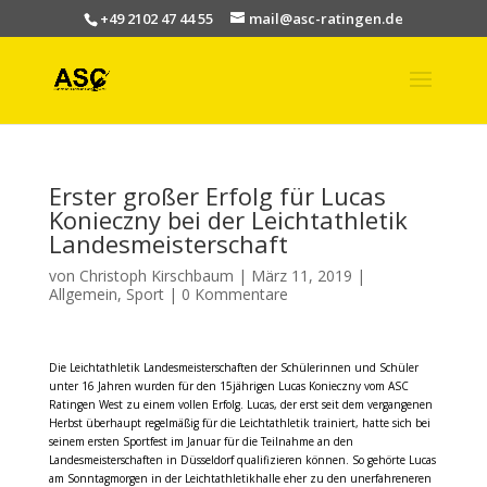
+49 2102 47 44 55
mail@asc-ratingen.de
Erster großer Erfolg für Lucas
Konieczny bei der Leichtathletik
Landesmeisterschaft
von
Christoph Kirschbaum
|
März 11, 2019
|
Allgemein
,
Sport
|
0 Kommentare
Die Leichtathletik Landesmeisterschaften der Schülerinnen und Schüler
unter 16 Jahren wurden für den 15jährigen
Lucas Konieczny
vom ASC
Ratingen West zu einem vollen Erfolg. Lucas, der erst seit dem vergangenen
Herbst überhaupt regelmäßig für die Leichtathletik trainiert, hatte sich bei
seinem ersten Sportfest im Januar für die Teilnahme an den
Landesmeisterschaften in Düsseldorf qualifizieren können. So gehörte Lucas
am Sonntagmorgen in der Leichtathletikhalle eher zu den unerfahreneren