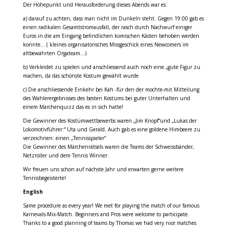
Der Höhepunkt und Herausforderung dieses Abends war es:
a) darauf zu achten, dass man nicht im Dunkeln steht. Gegen 19:00 gab es
einen radikalen Gesamtstromausfall, der rasch durch Nachwurf einiger
Euros in die am Eingang befindlichen komischen Kästen behoben werden
konnte… ( kleines organisatorisches Missgeschick eines Newcomers im
altbewährten Orgateam…)
b) Verkleidet zu spielen und anschliessend auch noch eine „gute Figur zu
machen, da das schönste Kostum gewählt wurde
c) Die anschliessende Einkehr bei Kah -für den der mochte-mit Mitteilung
des Wahlerergebnisses des besten Kostüms bei guter Unterhalten und
einem Märchenquizz das es in sich hatte!
Die Gewinner des Kostümwettbewerbs waren „Jim Knopf“und „Lukas der
Lokomotivführer:“ Uta und Gerald. Auch gab es eine goldene Himbeere zu
verzeichnen: einen „Tennisspieler“
Die Gewinner des Märchenrätsels waren die Teams der Schweissbänder,
Netzroller und dem Tennis Winner.
Wir freuen uns schon auf nächste Jahr und erwarten gerne weitere
Tennisbegeisterte!
English
Same procedure as every year! We met for playing the match of our famous
Karnevals-Mix-Match. Beginners and Pros were welcome to participate.
Thanks to a good planning of teams by Thomas we had very nice matches