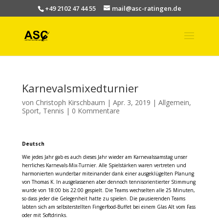
+49 2102 47 44 55
mail@asc-ratingen.de
Karnevalsmixedturnier
von
Christoph Kirschbaum
|
Apr. 3, 2019
|
Allgemein
,
Sport
,
Tennis
|
0 Kommentare
Deutsch
Wie jedes Jahr gab es auch dieses Jahr wieder am Karnevalssamstag unser
herrliches Karnevals-Mix-Turnier. Alle Spielstärken waren vertreten und
harmonierten wunderbar miteinander dank einer ausgeklügelten Planung
von Thomas K. In ausgelassenen aber dennoch tennisorientierter Stimmung
wurde von 18:00 bis 22:00 gespielt. Die Teams wechselten alle 25 Minuten,
so dass jeder die Gelegenheit hatte zu spielen. Die pausierenden Teams
labten sich am selbsterstellten Fingerfood-Buffet bei einem Glas Alt vom Fass
oder mit Softdrinks.