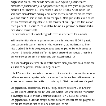
magnifique du tournoi mix de carneval. Tous types de joueur étaient
présents et jouaient des jeux sympats et bien équilibrés grâce au planning
précis fait par Thomas K.. Cette soirée durée de 18:00 à 22:00. Dans une
ambiance bien détente mais quand même orienté vers le tennis, les teams
jouaient pour 25 min et ensuite on changeait. Alors que les teams en pause
ont eu l’occasion de déguster le buffet consistant du FingerFood fait maison
et en prenant un verre d’une véritable brune à la pression de Düsseldorf ou
bien d’une boissons soft.
Les moments forts et les challenges de cette soirée étaient les suivants:
a) Faire attention de se ne pas retrouver dans le noir: vers 19:00 il y avait
une coupure de courant radicale. Heureusement, cet incident a pu être
résolu grâce à la fente de quelques sous dans les petites boites bizarres se
trouvant à l’entrée de hall de Tennis (petit erreur d’un nouveau membre
du team d’orga qui est normalement bien expérimenté …)
b) Jouer en déguisé et avoir l’aire d’être encore bien joli après pour participer
à la remise de prix du meilleure déguisement.
c) Le RDV ensuite chez Kah – pour ceux qui voulaient – pour continuer une
belle soirée, accompagnées de la communication du meilleurs déguisement et
à une quizz de comptes de fée. Un quizz qui n’était pas vraiment simple !
Les gagnant du concourt du meilleur déguisement c’étaient „Jim Knopf“et
„Lukas le conducteur du train:“ Uta und Gerald. On avait même l’honneur
d’investiger pour le prix de la framboise d’orée : un „joueur de Tennis“.
Les gagnants du quizz de compts de fées c’étaient les équipes des poignés de
tennis, les balles de Net et les Champions de Tennis.