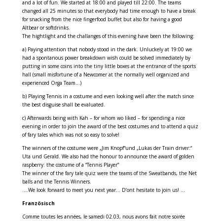
and a lot of fun. We started at 18:00 and played till 22:00. The teams
changed all 25 minutes so that everybody had time enough to have a break
for snacking from the nice fingerfood buffet but also for having a good
Altbear or softdrinks.
The hightlight and the challanges of this evening have been the following:
a) Paying attention that nobody stood in the dark. Unluckely at 19:00 we
had a spontanous power breakdown wish could be solved immediately by
putting in some coins into the tiny little boxes at the entrance of the sports
hall (small misfortune of a Newcomer at the normally well organized and
experienced Orga Team…)
b) Playing Tennis in a costume and even looking well after the match since
the best disguise shall be evaluated.
c) Afterwards being with Kah – for whom wo liked – for spending a nice
evening in order to join the award of the best costumes and to attend a quiz
of fary tales which was not so easy to solve!
The winners of the costume were „Jim Knopf“und „Lukas der Train driver:“
Uta und Gerald. We also had the honour to announce the award of golden
raspberry: the costume of a “Tennis Player”
The winner of the fary tale quiz were the teams of the Sweatbands, the Net
balls and the Tennis Winners.
….We look forward to meet you next year… D’ont hesitate to join us! …
Französisch
Comme toutes les années, le samedi 02.03, nous avons fait notre soirée