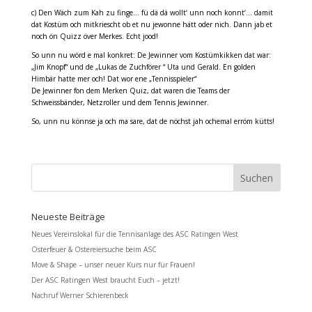
c) Den Wäch zum Kah zu finge… fü dä dä wollt‘ unn noch konnt‘… damit
dat Kostüm och mitkriescht ob et nu jewonne hätt oder nich. Dann jab et
noch ön Quizz över Merkes. Echt jood!
So unn nu wörd e mal konkret: De Jewinner vom Kostümkikken dat war:
„Jim Knopf“ und de „Lukas de Zuchförer “ Uta und Gerald. En golden
Himbär hatte mer och! Dat wor ene „Tennisspieler“
De Jewinner fon dem Merken Quiz, dat waren die Teams der
Schweissbänder, Netzroller und dem Tennis Jewinner.
So, unn nu könnse ja och ma sare, dat de nöchst jah ochemal erröm kütts!
Neueste Beiträge
Neues Vereinslokal für die Tennisanlage des ASC Ratingen West
Osterfeuer & Ostereiersuche beim ASC
Move & Shape – unser neuer Kurs nur für Frauen!
Der ASC Ratingen West braucht Euch – jetzt!
Nachruf Werner Schierenbeck