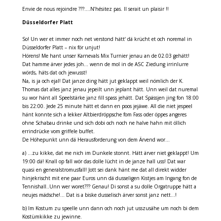
Envie de nous rejoindre ???….N’hésitez pas. Il serait un plaisir !!
Düsseldorfer Platt
So! Un wer et immer noch net verstond hätt‘ dä krücht et och noremal in
Düsseldorfer Platt – nix för unjut!
Hörens! Me hant unser Karnevals Mix Turnier jenau an de 02.03 gehätt!
Dat hamme ärver jedes joh… wenn de mol in de ASC Ziedung irrinlurre
wörds, häts dat och jewusst!
Na, is ja och ejal! Dat janze ding hätt jut geklappt weil nömlich der K.
Thomas dat alles janz jenau jepeilt unn jeplant hätt. Unn weil dat nuremal
su wor hänt all Speelstärke janz fill spass jehätt. Dat Spässjen jing fon 18:00
bis 22:00. Jede 25 minute hätt et dann en poos jejäwe. All die niet jespeel
hänt konnte sich a lekker Altbierdröppsche fom Fass oder öppes angeres
ohne Schabau drinke und sich dobi och noch ne halve hahn mit öllich
errindrücke vom griffele buffet.
De Höhepunkt unn dä Herausforderung von dem Ärvend wor…
a) …zu kikke, dat me nich im Dunkele stonnt. Hätt ärver niet geklappt! Um
19:00 dä! Knall op fall wör das dolle lücht in de janze hall uss! Dat war
quasi en generalstromusfall! Jott sei dank hänt me dat all direkt widder
hinjekrischt mit ene paar Euros unn dä dusseligen Kistjes am Ingang fon de
Tennishall..Unn wer woret??? Genau! Di sonst a su dolle Orgatruppe hätt a
neujes mädsche!… Dat is a biske dusselisch ärver sonst janz nett…!
b) Im Kostum zu speelle unn dann och noch jut usszusähe um noch bi dem
Kostümkikke zu jewinne.