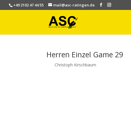
+49 2102 47 44 55
mail@asc-ratingen.de
Herren Einzel Game 29
von
Christoph Kirschbaum
|
Juni 21, 2023