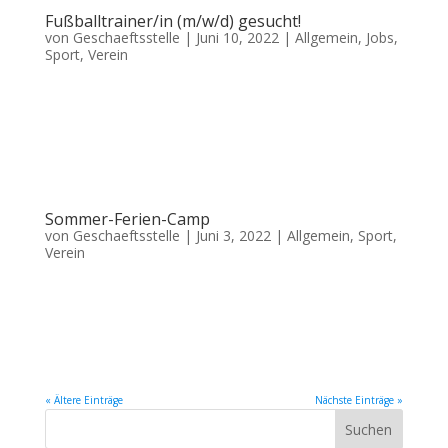
Fußballtrainer/in (m/w/d) gesucht!
von
Geschaeftsstelle
|
Juni 10, 2022
|
Allgemein
,
Jobs
,
Sport
,
Verein
Der ASC Ratingen-West sucht aktuell dringend neue Fußballtrainer
(m/w/d). Wir bauen momentan eine neue Mädchenmannschaft auf und
suchen auch hierfür noch Interessierte, die sich gerne dieser
Herausforderung stellen würden. Es ist uns wichtig, dass auch Mädchen
eine...
Sommer-Ferien-Camp
von
Geschaeftsstelle
|
Juni 3, 2022
|
Allgemein
,
Sport
,
Verein
Auch in diesem Jahr bietet der ASC Ratingen-West wieder ein
abwechslungsreiches Sommerferienprogramm für Kinder im Alter von 6- 12
Jahren an. Vom 27.06. bis 01.07.2022 und vom 04.07.- 08.07.2022 in der
Zeit von 10.00 Uhr bis 15.00 Uhr können alle sportbegeisterten...
« Ältere Einträge
Nächste Einträge »