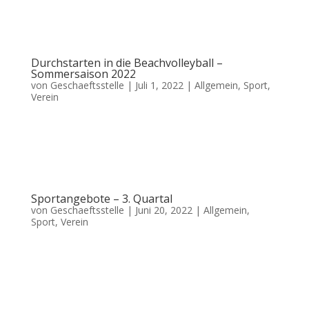
E1-Junioren konnten einen 5:0 Sieg gegen DJK Agon 08 einfahren. Die E2-
Junioren konnten ihr Spiel gegen TuS Gerresheim mit...
Durchstarten in die Beachvolleyball –
Sommersaison 2022
von
Geschaeftsstelle
|
Juli 1, 2022
|
Allgemein
,
Sport
,
Verein
Rechtzeitig zu Ferienbeginn wurde auch der zweite Beachvolleyball-Platz
auf dem ASC Vereinsgelände präpariert. Dank des Einsatzes fleißiger Helfer
aus der Volleyball-Abteilung des ASC konnte der Graswuchs zügig beseitigt
und das Spielfeld entsprechend aufbereitet...
Sportangebote – 3. Quartal
von
Geschaeftsstelle
|
Juni 20, 2022
|
Allgemein
,
Sport
,
Verein
Auch im 3. Quartal 2022 bietet der ASC Ratingen-West wieder zahlreiche
Sportangebote an. Hier ist für jeden etwas dabei. Unsere Abteilungen:
Badminton, Boxen, Cricket, Fitness und Gesundheit, Fußball, Karate,
Kindersport, Leichathletik, Modellsport, Tennis,...