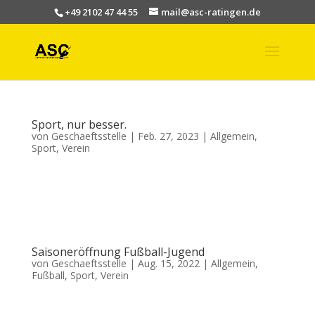
+49 2102 47 44 55
mail@asc-ratingen.de
Sport, nur besser.
von
Geschaeftsstelle
|
Feb. 27, 2023
|
Allgemein
,
Sport
,
Verein
Information zur Aktion „Sport nur besser“ des DOSB (Deutscher
Olympischer Sport Bund) für neue Mitglieder des ASC Ratingen: Der ASC
Ratingen nimmt an dem DOSB-Programm zur Förderung der sportlichen
Aktivitäten teil. Kommen Sie zu uns, sichern Sie sich den 40 €...
Saisoneröffnung Fußball-Jugend
von
Geschaeftsstelle
|
Aug. 15, 2022
|
Allgemein
,
Fußball
,
Sport
,
Verein
Die Saisoneröffnung der Fußball-Jugend, am Samstag, den 13.08.2022, war
ein voller Erfolg. 4 von 5 Mannschaften konnten einen Sieg erzielen. Die